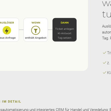
w
tu
AUSLÖSER
WENN
DANN
Auslö
Ticket anlegen
autom
KI-Antwort
Tag. 
eue Anfrage
enthält Angebot
Tag setzen
check
Tr
check
z.
check
Kl
 IM DETAIL
automatisierung und integriertes CRM für Handel und Veredelung: E