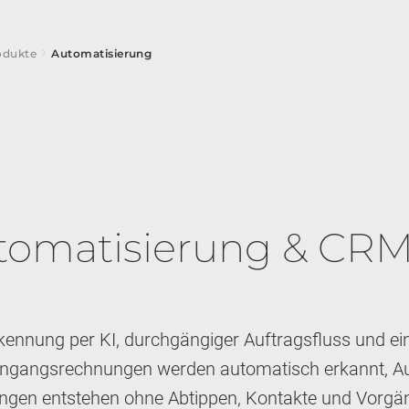
chevron_right
odukte
Automatisierung
tomatisierung & CR
kennung per KI, durchgängiger Auftragsfluss und ein
ngangsrechnungen werden automatisch erkannt, Au
gen entstehen ohne Abtippen, Kontakte und Vorgä