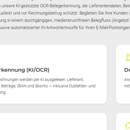
 unsere KI-gestützte OCR-Belegerkennung, die Lieferantendaten, Bet
sliest und vor Rechnungsbetrug schützt. Begleiten Sie Ihre Kunden 
ng in einem durchgängigen, medienbruchfreien Belegfluss (Angebot
usive automatisierter KI-Antwortentwürfe für Ihren E-Mail-Posteinga
receipt
rkennung (KI/OCR)
Du
chnungen werden per KI ausgelesen: Lieferant,
Ang
, Beträge, IBAN und Skonto — inklusive Dubletten- und
mit
ung.
smart