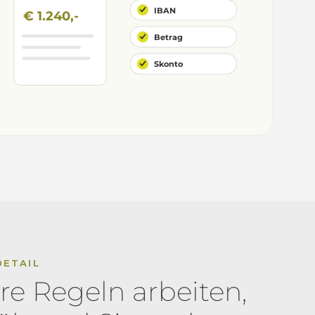
IBAN
€ 1.240,-
Betrag
Skonto
DETAIL
hre Regeln arbeiten,