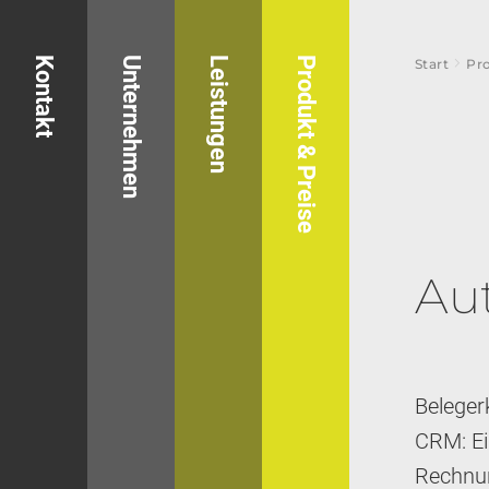
chevron_right
Kontakt
Unternehmen
Leistungen
Produkt & Preise
Start
Pr
Au
Beleger
CRM: Ei
Rechnun