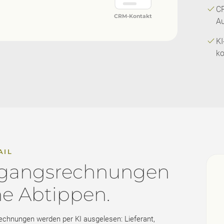
check
CR
CRM-Kontakt
A
check
KI
ko
AIL
gangsrechnungen
e Abtippen.
echnungen werden per KI ausgelesen: Lieferant,