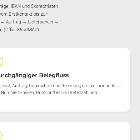
räge, IBAN und Skontofristen
vom Erstkontakt bis zur
 → Auftrag → Lieferschein →
ng (Office365/IMAP).
_long
rchgängiger Belegfluss
ebot, Auftrag, Lieferschein und Rechnung greifen ineinander —
 Nummernkreisen, Gutschriften und Ratenzahlung.
_toy