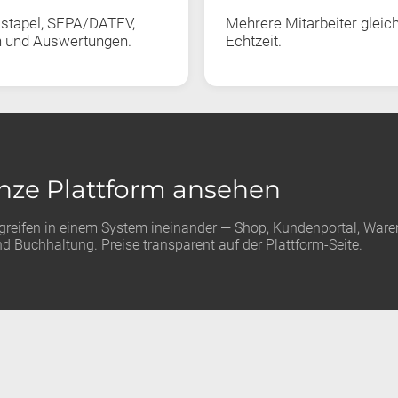
stapel, SEPA/DATEV,
Mehrere Mitarbeiter gleichz
n und Auswertungen.
Echtzeit.
nze Plattform ansehen
 greifen in einem System ineinander — Shop, Kundenportal, Ware
d Buchhaltung. Preise transparent auf der Plattform-Seite.