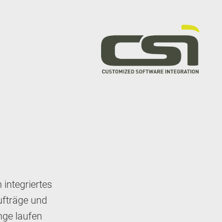
M
 integriertes
fträge und
nge laufen