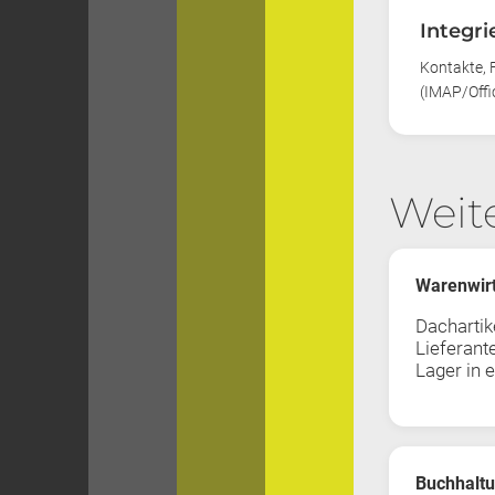
Integr
Kontakte, 
(IMAP/Offi
Weit
Warenwirt
Dachartike
Lieferant
Lager in 
Buchhaltu