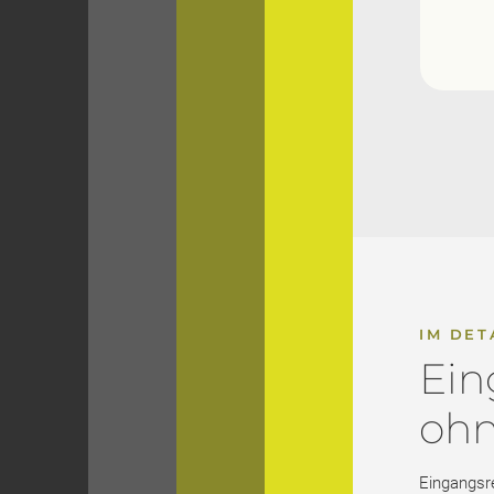
IM DET
Ein
ohn
Eingangsr