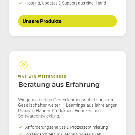
check
Hosting, Updates & Support aus einer Hand
Unsere Produkte
psychology
WAS WIR WEITERGEBEN
Beratung aus Erfahrung
Wir geben den großen Erfahrungsschatz unserer
Gesellschafter weiter — Learnings aus jahrelanger
Praxis in Handel, Produktion, Finanzen und
Softwareentwicklung.
check
Anforderungsanalyse & Prozessoptimierung
check
Systemarchitektur & Technologieauswahl