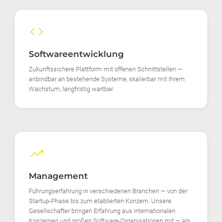
code
Softwareentwicklung
Zukunftssichere Plattform mit offenen Schnittstellen —
anbindbar an bestehende Systeme, skalierbar mit Ihrem
Wachstum, langfristig wartbar.
trending_up
Management
Führungserfahrung in verschiedenen Branchen — von der
Startup-Phase bis zum etablierten Konzern. Unsere
Gesellschafter bringen Erfahrung aus internationalen
Konzernen und großen Software-Organisationen mit — als