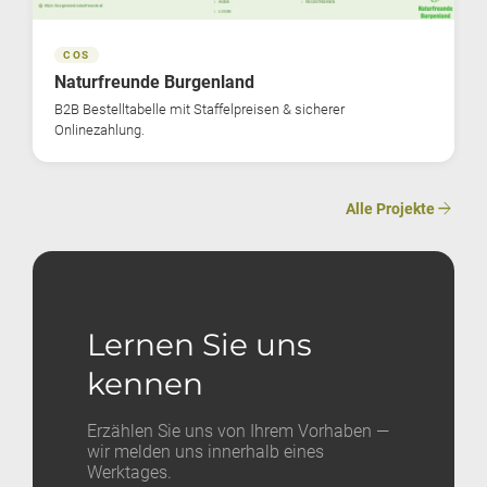
COS
Naturfreunde Burgenland
B2B Bestelltabelle mit Staffelpreisen & sicherer
Onlinezahlung.
arrow_forward
Alle Projekte
Lernen Sie uns
kennen
Erzählen Sie uns von Ihrem Vorhaben —
wir melden uns innerhalb eines
Werktages.